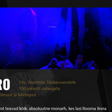
RO
14+, Noortele, Täiskasvanutele
100 minutit vaheajata
võimust ja hävingust
rot teavad kõik: absoluutne monarh, kes lasi Rooma linna