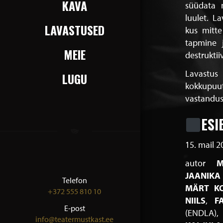
KAVA
süüdata 
luulet. La
LAVASTUSED
kus mitte
tapmine 
MEIE
destruktii
Lavastus
LUGU
kokkupuu
vastandus
ESI
15. mail 2
autor
M
JAANIK
Telefon
MÄRT KO
+372 555 810 10
NIILS
F
E-post
(ENDLA)
info@teatermustkast.ee