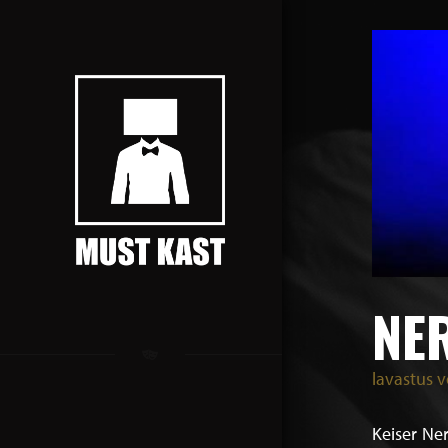
NE
lavastus 
Keiser Ne