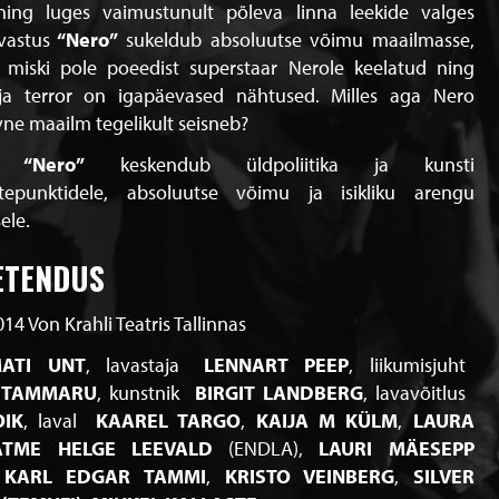
ning luges vaimustunult põleva linna leekide valges
vastus
“Nero”
sukeldub absoluutse võimu maailmasse,
 miski pole poeedist superstaar Nerole keelatud ning
ja terror on igapäevased nähtused. Milles aga Nero
vne maailm tegelikult seisneb?
“Nero”
keskendub üldpoliitika ja kunsti
tepunktidele, absoluutse võimu ja isikliku arengu
ele.
ETENDUS
014 Von Krahli Teatris Tallinnas
ATI UNT
lavastaja
LENNART PEEP
liikumisjuht
A TAMMARU
kunstnik
BIRGIT LANDBERG
lavavõitlus
IK
laval
KAAREL TARGO
KAIJA M KÜLM
LAURA
ATME HELGE LEEVALD
(ENDLA)
LAURI MÄESEPP
KARL EDGAR TAMMI
KRISTO VEINBERG
SILVER