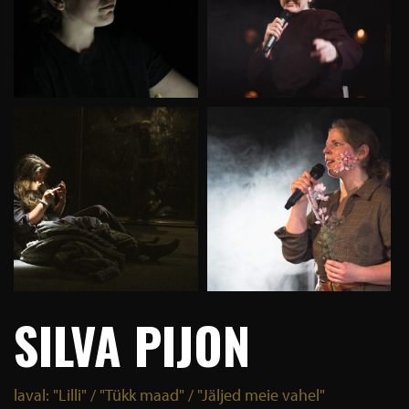
SILVA PIJON
laval: "Lilli" / "Tükk maad" / "Jäljed meie vahel"