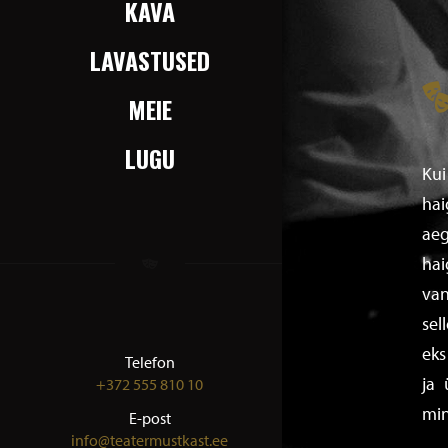
KAVA
LAVASTUSED
MEIE
LUGU
Kui
hai
aeg
hai
van
sel
eks
Telefon
ja 
+372 555 810 10
min
E-post
info@teatermustkast.ee