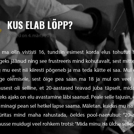
KUS ELAB LÕPP?
Posted on
4. märts 2018
 ma olin vististi 16, tundsin esimest korda elus tohutut
geks jäänud ning see frustreeris mind kohutavalt, sest mit
 mu eest nii kiiresti põgeneb ja ma teda kätte ei saa. Mul o
ge olemisele, sest õige pea saan ma 18 ja mul on veel 
usest oli selline, et 20-aastased teavad juba täpselt, mid
leks ajaks on elu avastamine läbi saanud. Peale selle tajusin,
 minagi pean sel hetkel lapse saama. Mäletan, kuidas mu isa 
üritas mind maha rahustada, öeldes pool-naerulsui: “20-aa
usse muidugi veel rohkem trotsi: “Mida minu isa üldse sellest