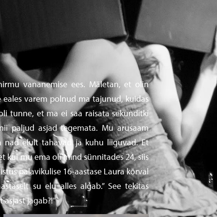
 hirmu vananemise ees. Mäletan, et olin
te eales varem polnud ma tajunud, kuidas
li tunne, et ma ei saa raisata sekunditki
nii paljud asjad tegemata. Mu arusaam
a nad elult tahavad ja kuhu liiguvad. Et
 et kui mu ema oli mind sünnitades 24, siis
istus palavikulise 16-aastase Laura kõrval
staselt su elu alles algab.” See tekitas
 asjast jagab?!”