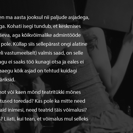
en ma aasta jooksul nii paljude asjadega,
ga. Kohati isegi tundub, et keskmises
 päeva, aga kõikvõimalike admintööde
le. Küllap siis sellepärast ongi alatine
eli vastumeelselt) valmis saad, on selle
u ei saaks töö kunagi otsa ja eales ei
Peaaegu kõik asjad on tehtud kuidagi
riksid.
unot või kaen mõnd teatritükki mõnes
vastused toredad? Kas pole ka mitte need
id inimesi, need teatrid täis võimalusi?
Liiati, kui tean, et võimalus mul selleks