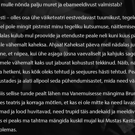
 mulle nõnda palju muret ja ebameeldivust valmistab?
sti – olles osa ühe väiketeatri eestvedavast tuumikust, tegel
lel pole mingit pistmist minu tegeliku kutsumuse, näitlemise
alas kulub mul proovide ja etenduste peale neli kuni kuus
le vähemalt kaheksa. Ahjaa! Kaheksat päeva meil nädalas ju po
ne, et niipea, kui ühe asjaga (üsna vaevaliselt ja kahjuks sag
mele vähemalt kaks uut jaburat kohustust tekkinud. Näib, nag
a hetkeni, kus kõik oleks tehtud ja seejuures hästi tehtud. 
rustades ja alati allpool seda pühendumisastet, mida need vää
siis sellise tunde pealt lähen ma Vanemuisesse mängima Br
ses teatris ja korraga mõtlen, et kas ei ole mitte ka need la
mad ja lood huvitavad, need trupid täis andekaid ja meeldiva
s ei peaks ma tahtma mängida kuskil mujal kui Mustas Kastis? 
olemas.