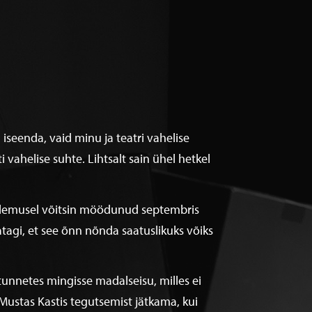
iseenda, vaid minu ja teatri vahelise
vahelise suhte. Lihtsalt sain ühel hetkel
tulemusel võitsin möödunud septembris
tagi, et see õnn nõnda saatuslikuks võiks
unnetes mingisse madalseisu, milles ei
ustas Kastis tegutsemist jätkama, kui