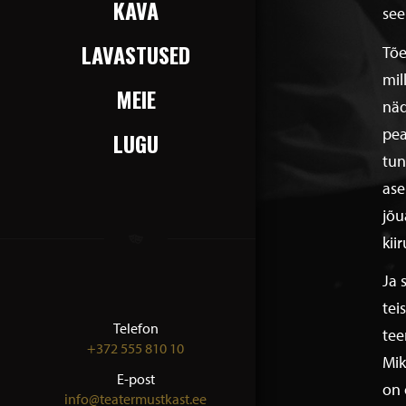
KAVA
see
LAVASTUSED
Tõe
mil
MEIE
näd
pea
LUGU
tun
ase
jõu
kii
Ja 
tei
Telefon
tee
+372 555 810 10
Mik
E-post
on 
info@teatermustkast.ee