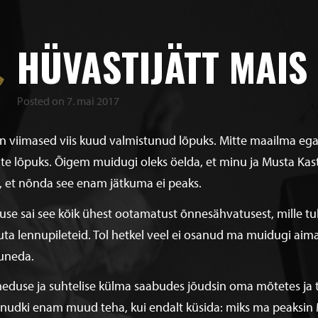
HÜVASTIJÄTT MAIS
Posted on
7. mai 2017
n viimased viis kuud valmistunud lõpuks. Mitte maailma ega 
te lõpuks. Õigem muidugi oleks öelda, et minu ja Musta Kasti 
, et nõnda see enam jätkuma ei peaks.
use sai see kõik ühest ootamatust õnnesähvatusest, mille 
uta lennupileteid. Tol hetkel veel ei osanud ma muidugi aima
uneda.
eduse ja suhtelise külma saabudes jõudsin oma mõtetes ja t
nudki enam muud teha, kui endalt küsida: miks ma peaksin M