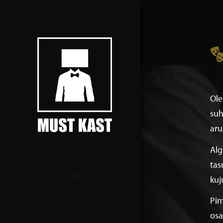
Ole
suh
aru
Alg
tas
kuj
Pim
osa